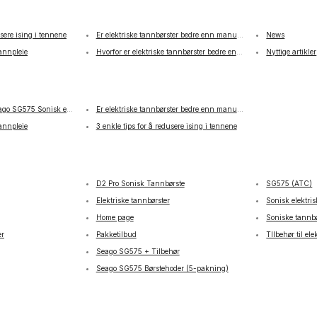
usere ising i tennene
Er elektriske tannbørster bedre enn manuelle?
News
tannpleie
Hvorfor er elektriske tannbørster bedre enn manuelle?
Nyttige artikler
ago SG575 Sonisk elektrisk tannbørste
Er elektriske tannbørster bedre enn manuelle?
tannpleie
3 enkle tips for å redusere ising i tennene
D2 Pro Sonisk Tannbørste
SG575 (ATC)
Elektriske tannbørster
Sonisk elektri
Home page
Soniske tannbø
er
Pakketilbud
TIlbehør til el
Seago SG575 + Tilbehør
Seago SG575 Børstehoder (5-pakning)