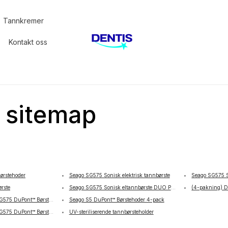
Tannkremer
Kontakt oss
sitemap
ørstehoder
Seago SG575 Sonisk elektrisk tannbørste
Seago SG575 S
rste
Seago SG575 Sonisk eltannbørste DUO PACK
(4-pakning) D
G575 DuPont™️ Børstehoder
Seago S5 DuPont™️ Børstehoder 4-pack
G575 DuPont™️ Børstehoder
UV-steriliserende tannbørsteholder