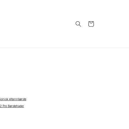
Handlekurv
onisk eltannbørste
2 Pro Børstehoder