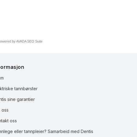
owered by
AVADA
SEO Suite
formasjon
em
ktriske tannbørster
tis sine garantier
 oss
ntakt oss
nnlege eller tannpleier? Samarbeid med Dentis