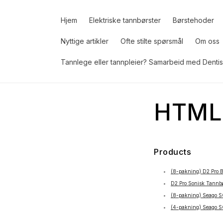
Gå
videre til
innholdet
Hjem
Elektriske tannbørster
Børstehoder
Nyttige artikler
Ofte stilte spørsmål
Om oss
Tannlege eller tannpleier? Samarbeid med Dentis
HTML 
Products
(8-pakning) D2 Pro B
D2 Pro Sonisk Tannbø
(8-pakning) Seago S
(4-pakning) Seago S