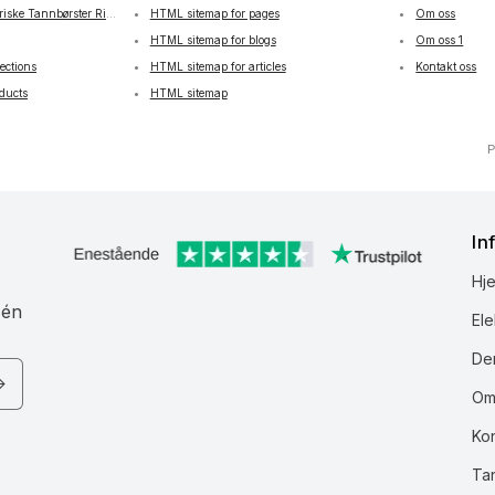
riske Tannbørster Risikofritt i 90 Dager
HTML sitemap for pages
Om oss
HTML sitemap for blogs
Om oss 1
ections
HTML sitemap for articles
Kontakt oss
ducts
HTML sitemap
P
In
Hj
 én
Ele
Den
Om
Ko
Ta