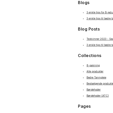
Blogs
3 enkle tips for å red
3 enkle tips til bedre 
Blog Posts
Testvinner 2023 - Se
3 enkle tips til bedre 
Collections
8-pakning
Alle produkter
Bedre Tannpleie
Bestselgende produkt
Børstehoder
Børstehoder (ATC)
Pages