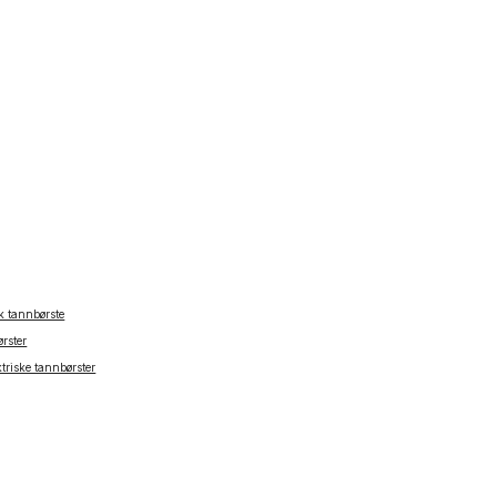
sk tannbørste
rster
ektriske tannbørster