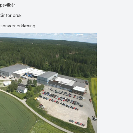
psvilkår
kår for bruk
rsonvernerklæring