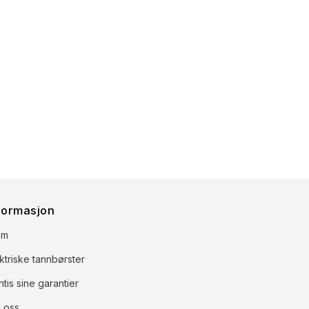
formasjon
em
ktriske tannbørster
tis sine garantier
 oss