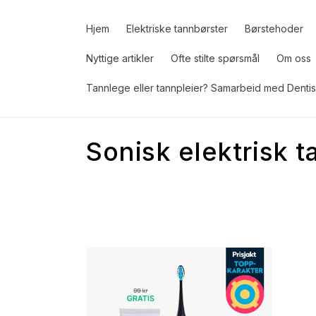
Gå
videre til
innholdet
Hjem
Elektriske tannbørster
Børstehoder
Nyttige artikler
Ofte stilte spørsmål
Om oss
Tannlege eller tannpleier? Samarbeid med Dentis
S
Sonisk elektrisk 
a
m
l
i
n