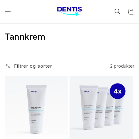
Gå
videre til
Handleku
innholdet
S
Tannkrem
a
m
Filtrer og sorter
2 produkter
l
i
n
g
: