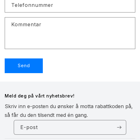
Telefonnummer
t
s
k
Kommentar
j
e
m
a
Send
Meld deg på vårt nyhetsbrev!
Skriv inn e-posten du ønsker å motta rabattkoden på,
så får du den tilsendt med én gang.
E-post