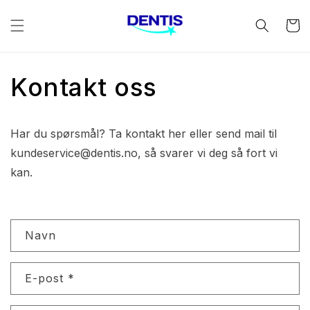
Gå
videre til
Handleku
innholdet
Kontakt oss
Har du spørsmål? Ta kontakt her eller send mail til
kundeservice@dentis.no, så svarer vi deg så fort vi
kan.
K
Navn
o
n
t
E-post
*
a
k