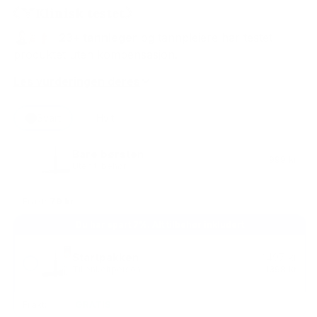
Klinisk testet
23+ tannleger
og tannpleiere har testet
produktet uten kompensasjon.
Les vurderingen deres
1.
Svart
Hvit
Velg
2.
farge
Bare børsten
Velg
999 kr
Uten tilbehør
pakke
Frakt:
79 kr
Du har spart 7%. Alt tilbehør inkludert
Startpakken
1497 kr
1398 kr
Til enkeltperson
Frakt:
79 kr
GRATIS