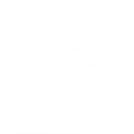
Lundebyveien 5, 1878, Hærland
Vårt mål
Tennene våre er den eneste delen av kroppen som
ikke reparerer seg selv.
Vi i Dentis jobber for å gjøre tannpleien din enklest
mulig, ved å tilby elektriske tannbørster designet og
utviklet for skånsom og effektiv rengjøring.
Dentis AS
Juridisk adresse: Skjeneholen 8, 4313 SANDNES (Ikke
besøksadresse)
ORG NR: 931 357 050