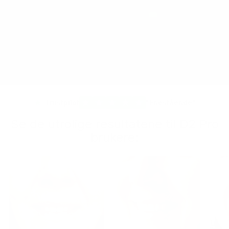
★
★
★
★
★
Trustpilot
"Enestående"
Se de utrolige resultatene til D2 Pro
brukere: