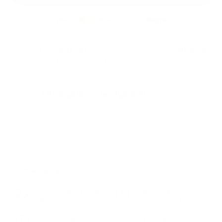
5-7 virkedager
GRATIS
79 kr
Sendes fra vårt lager i Oslo
100 dagers fornøydgaranti
Prøv tannbørsten risikofritt i 100 dager, og få
pengene tilbake om du ikke skulle bli 100% fornøyd.
Uansett årsak!
Produktdetaljer
Raskere lading med
Opptil 30 dager
USB-C
lang batteritid
Tidssensor på
42.000 børste-