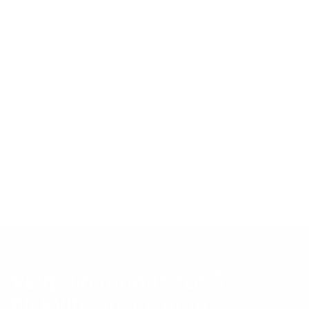
‹
›
Velg din modus for å
misfarging
bli kvitt