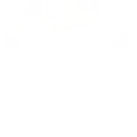
#1 BESTSELGER I NORGE
Samme teknologi, til en
brøkdel av prisen
85% av kunder foretrekker D2 Pro over tannbørster
fra dyrere merker.