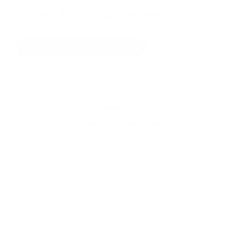
Les hva kunder sier om:
MISFARGING OG GULT BELEGG
TANNKJØTT
TANNSTEIN OG PLAKK
ISING OG SENSITIVITET
★
★
★
★
★
ETTER NOEN DAGER...
“Utrolig fornøyd, har aldri hatt renere tenner.
Holder seg glatte i timesvis og etter noen dager
merket jeg at de ble hvitere. Beste valget på
lenge!”
— Mette B.