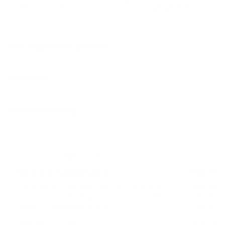
2 minutter
bevegelser/min
Hva følger med i pakken?
Garantier
Frakt og levering
Bekreftet
✓
Denne er faktisk bedre...
Pga. Peri
Har tidligere brukt Sonicare fra Philips (som er
Anbefalt e
mer enn dobbelt så dyr), men denne er faktisk
søk på net
bedre. Så behagelig å bruke!
Etter en u
Marit Berg
, 13. februar
Berit Lynm