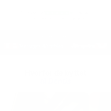
★
"Enestående"
Trustpilot
Vurdert til
4.5 / 5
ut fra 393 anmeldelser
Som sett sponset i:
Hvorfor de byttet
til Dentis