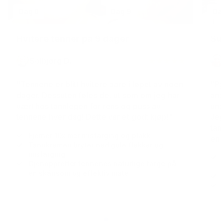
Dag 0
Dag 9
Da
Hvitere tenner på 9 dager
Su
Solbjørg D.
★★★★★
★★★★★
"Tennene er blitt hvitere bare i løpet av noen
“P
dager. Dessuten føles det ut som om jeg har
anb
vært hos tannlegen for rens og puss av
un
tennene hver dag! Dette var et godt kjøp!"
Je
ta
Fjerner 10x mer misfarging og plakk
en 
Tannkremen bryter ned gule flekker og
misfarging
Gjenoppretter tennenes naturlige farge på
en skånsom og effektiv måte