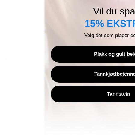
Vil du sp
15% EKST
Velg det som plager d
Plakk og gult be
Meld deg på vårt nyhetsbrev!
Skriv inn e-posten du ønsker å motta rabattkoden på,
Tannkjøttbetenne
så får du den tilsendt med én gang.
E-post
Tannstein
Informasjon