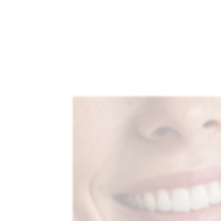
100 dagers pengene-tilbake-
garanti
Vårt løfte til deg som kunde!. Prøv tannbørsten
risikofritt i over tre måneder, og få pengene
dine refundert om du ikke er 100% fornøyd.
Uansett årsak!
2 års teknisk garanti
Vi står bak kvaliteten på hver eneste D2 Pro.
Gratis frakt i hele Norge
Ingen skjulte kostnader. Vi ordner alt.
50 000+ fornøyde kunder i Norge