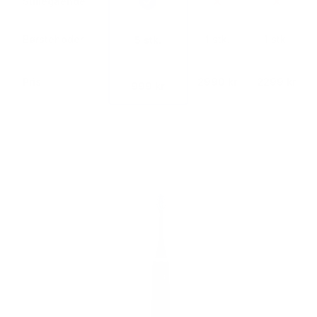
Stillegående
Børstehoder
1 stk.
1 stk.
5 stk.
Pris
2990 kr
2299 kr
999 kr