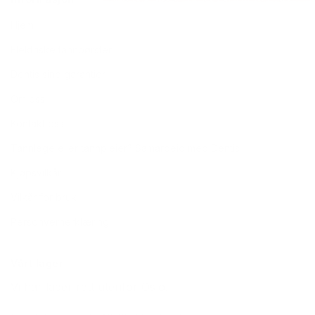
Hjem
Elektriske tannbørster
Dentis sine garantier
Om oss
Kontakt oss
Tannlege eller tannpleier? Samarbeid med Dentis
Kjøpsvilkår
Vilkår for bruk
Personvernerklæring
Vårt lager
Vi har lager rett utenfor Oslo.