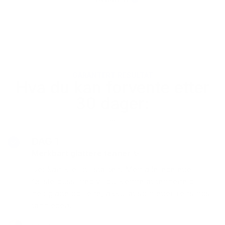
GARANTERT RESULTAT
Hva du kan forvente etter
30 dager:
...
DAG 1
Merkbart glattere tenner ✨
Det kan kile litt i starten! Men allerede etter
første puss med vil du kjenne at tennene blir
helt glatte og rene, akkurat som etter rens hos
tannlegen!