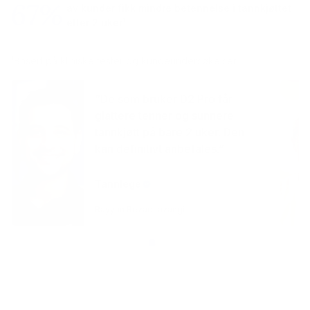
67%
av kunder fikk mindre betennelse i tannkjøttet
etter 2 uker¹
¹Basert på kliniske tester og kundeundersøkelser
“De som bruker D2 Pro får
glattere tenner og sunnere
tannkjøtt på bare 2 uker. Den
kan definitivt anbefales.”
Tannlege
Rayyan Rezaeitazangi