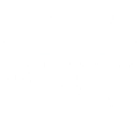
NORGES BESTE FORNØYDGARANTI
Prøv uten
risiko - elsk
den, eller få pengene
tilbake.
Prøv D2 Pro i over tre måneder. Merker du ikke forskjell på
tennene og tannkjøttet? Send den tilbake og få hele
bestillingsbeløpet ditt refundert.