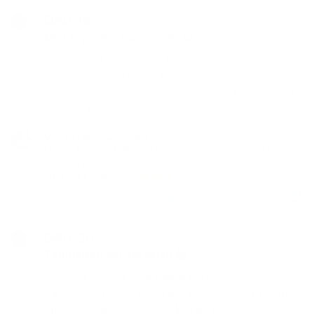
DAG 14
Misfargingen forsvinner 🦷
Etter kun 2 uker vil du kunne ser at det ligger
merkbart mindre gult belegg på tennene dine,
og emaljen sin naturlige hvite farge begynner å
komme tilbake!
DAG 30
Tannlegen ser forskjell 🤩
Etter én måned med daglig bruk vil tennene dine
være synlig renere, og det er stor risiko for at
tannlegen din begynner å gi deg komplimenter!