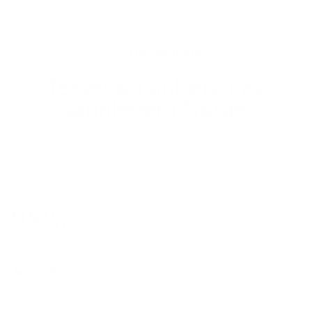
Klinisk testet
Testet og anbefalt av
tannleger i Norge
D2 Pro er klinisk testet, og reduserer plakk og
tannkjøttbetennelse på kun 2 uker.
98%
av kunder fikk merkbart mindre gult belegg
etter 2 uker¹
85%
av kunder foretrakk D2 Pro over dyrere merker¹