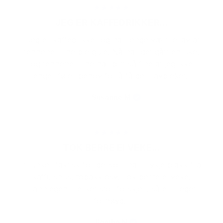
★
★
★
★
★
JEG ER KAFFEDRIKKER...
"Jeg er kaffedrikker og har lenge vært lei av at
tennene mine ble gule. Nå har det gått en uke,
og tennene mine har blitt så fine at jeg ikke
lenger føler behov for å få dem avbleket!"
— Susanne M.
★
★
★
★
★
TOK BERRE EI VEKE...
“Funker faktisk for dei som har mykje plakk fra
kaffi, snus, tobakk osv. Tok berre ei veke!
Tannlegen merket stor forskjell, så er meget
fornøyd!"
— Benthe N.