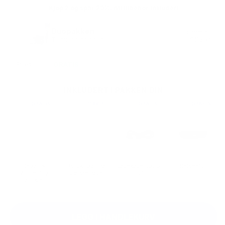
Kjøp 2 og spar 29%. Alt tilbehør inkludert
Duopakken
2994 kr
2116 kr
Til husholdningen
Frakt:
99 kr
GRATIS
INKLUDERT I PAKKEN DIN
99 KR
GRATIS
798 KR
118 KR
129 KR
GRATIS
199 KR
GRATIS
Repair &
(8 pk) D2 Pro
Ladekabel (USB-
Reiseetui
Whitening
Børstehoder
C)
Tannkrem
Lås opp med
Duopakken
LEGG I HANDLEKURV