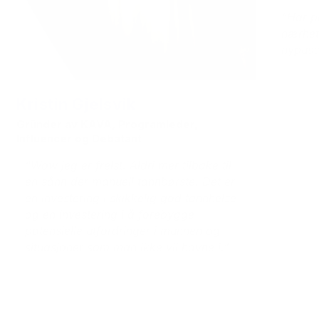
“Har p
nærhet
nypuss
Kristin Gjelsvik
Gründer av KAVA, Programleder,
Influencer og Debatant
“Wow jeg er frelst. Aldri mer tilbake til
en sånn der manuell tannbørste. Det er
en investering i skikkelig god tannhelse
og en investering i å forebygge
potensielle utfordringer i munnen og
situasjoner som man ikke vil havne i.”