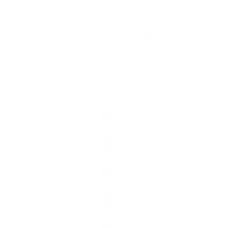
DENTIS
Oral-B
Philips
Batteritid
30 dager
7 dager
7 dager
Tidssensor
Moduser
Reiseetui
Myk børste